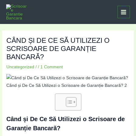
Skip
Post
Main
to
navigation
Menu
content
CÂND ȘI DE CE SĂ UTILIZEZI O
SCRISOARE DE GARANȚIE
BANCARĂ?
Uncategorized
/
/
1 Comment
Când și De Ce Să Utilizezi o Scrisoare de Garanție Bancară? 2
Când și De Ce Să Utilizezi o Scrisoare de
Garanție Bancară?